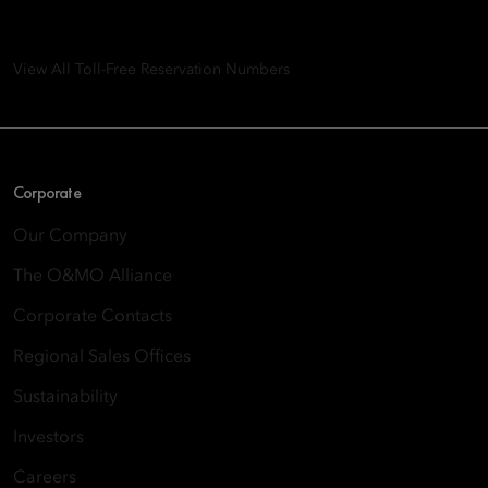
8th Floor, One Island East, Taikoo Place 18 Westlands Road,
Quarry Bay, Hong Kong
View All Toll-Free Reservation Numbers
Corporate
Our Company
The O&MO Alliance
Corporate Contacts
Regional Sales Offices
Sustainability
Investors
Careers