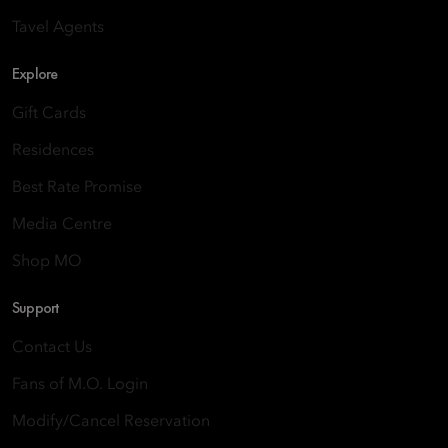
Tavel Agents
Explore
Gift Cards
Residences
Best Rate Promise
Media Centre
Shop MO
Support
Contact Us
Fans of M.O. Login
Modify/Cancel Reservation