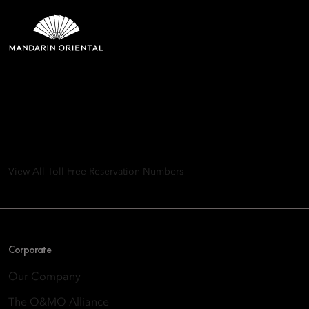
Mandarin Oriental Hotel
Group
8th Floor, One Island East, Taikoo Place 18 Westlands Road,
Quarry Bay, Hong Kong
View All Toll-Free Reservation Numbers
Corporate
Our Company
The O&MO Alliance