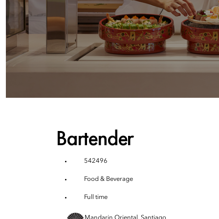
Bartender
542496
Food & Beverage
Full time
Mandarin Oriental, Santiago