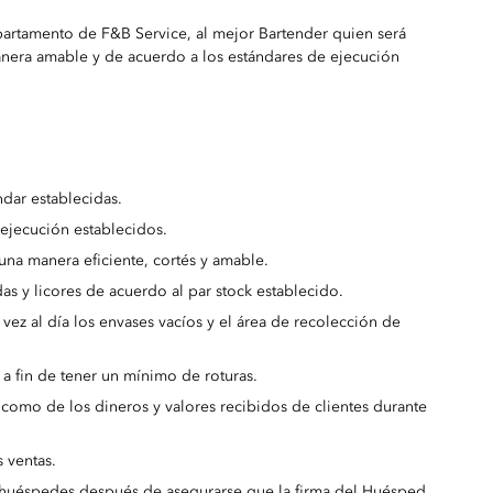
partamento de F&B Service, al mejor Bartender quien será
nera amable y de acuerdo a los estándares de ejecución
ndar establecidas.
 ejecución establecidos.
una manera eficiente, cortés y amable.
das y licores de acuerdo al par stock establecido.
 vez al día los envases vacíos y el área de recolección de
a fin de tener un mínimo de roturas.
 como de los dineros y valores recibidos de clientes durante
 ventas.
e huéspedes después de asegurarse que la firma del Huésped