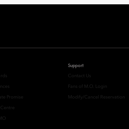
Oriental Hotel Group
 East, Taikoo Place 18 Westlands Road, Quarry Bay, Hong Kong
Support
ards
Contact Us
ences
Fans of M.O. Login
ate Promise
Modify/Cancel Reservation
 Centre
 MO