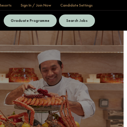
Resorts
Sign In / Join Now
Candidate Settings
Graduate Programme
Search Jobs