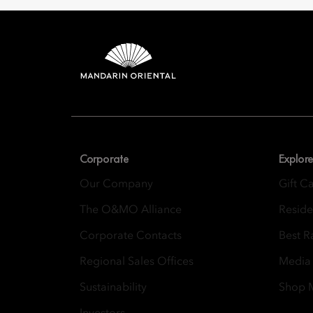
Mandarin 
8th Floor, One Island
Corporate
Explore
Our Company
Gift C
The O&MO Alliance
Resid
Corporate Contacts
Best R
Regional Sales Offices
Media
Sustainability
Shop