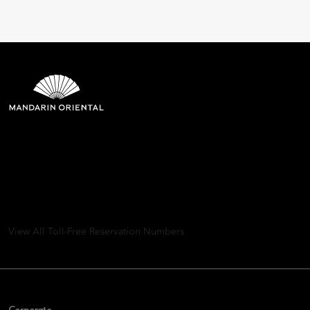
Mandarin Oriental Hotel
Group
8th Floor, One Island East, Taikoo Place 18 Westlands Road,
Quarry Bay, Hong Kong
View All Toll-Free Reservation Numbers
Corporate