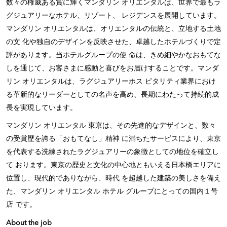
数々の権威ある賞に輝くマンダリン オリエンタルは、世界で最もラ
グジュアリーなホテル、リゾート、 レジデンスを展開しています。
マンダリン オリエンタルは、オリエンタルの伝統と、立地する土地
の文 化や独自のデザインを反映させた、卓越したホテルづくりで定
評があります。当ホテルグループの使 命は、きめ細やかなおもてな
しを通じて、お客さまに感動と喜びをお届けすることです。マンダ
リン オリエンタルは、ラグジュアリーホス ピタリティ業界におけ
る革新的なリーダーとしての名声を高め、長期にわたって持続的成
長を実現しています。
マンダリン オリエンタル 東京は、その先進的なデザインと、数々
の受賞歴を誇る「おもてなし」精神 に満ちたサービスにより、東京
を代表する洗練されたラグジュアリーの象徴としての地位を確立し
て おります。東京の歴史と文化の中心地ともいえる日本橋エリアに
位置し、現代的でありながら、時代 を超越した建築の美しさを備え
た、マンダリン オリエンタル ホテル グループにとっての国内１号
店 です。
About the job