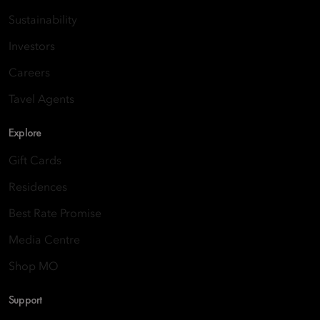
Sustainability
Investors
Careers
Tavel Agents
Explore
Gift Cards
Residences
Best Rate Promise
Media Centre
Shop MO
Support