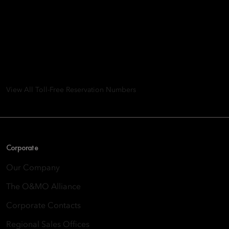
Mandarin Oriental Hotel
Group
8th Floor, One Island East, Taikoo Place 18 Westlands Road,
Quarry Bay, Hong Kong
View All Toll-Free Reservation Numbers
Corporate
Our Company
The O&MO Alliance
Corporate Contacts
Regional Sales Offices