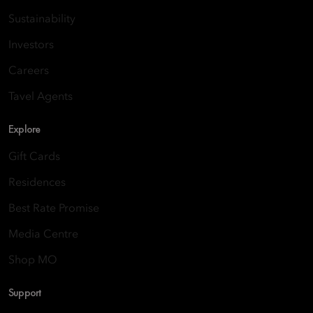
Sustainability
Investors
Careers
Tavel Agents
Explore
Gift Cards
Residences
Best Rate Promise
Media Centre
Shop MO
Support