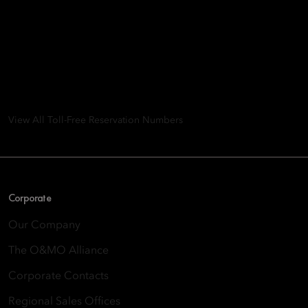
Mandarin Oriental Hotel
Group
8th Floor, One Island East, Taikoo Place 18 Westlands Road,
Quarry Bay, Hong Kong
View All Toll-Free Reservation Numbers
Corporate
Our Company
The O&MO Alliance
Corporate Contacts
Regional Sales Offices