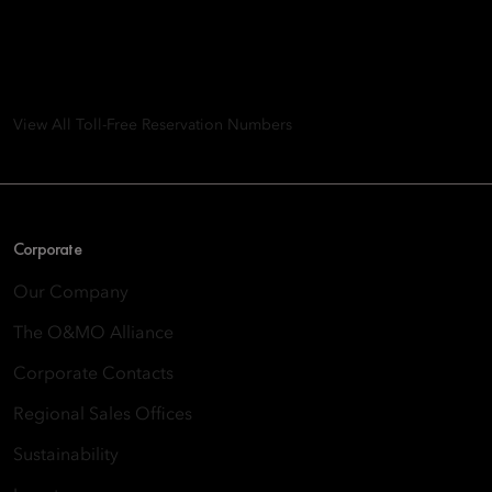
Group
8th Floor, One Island East, Taikoo Place 18 Westlands Road,
Quarry Bay, Hong Kong
View All Toll-Free Reservation Numbers
Corporate
Our Company
The O&MO Alliance
Corporate Contacts
Regional Sales Offices
Sustainability