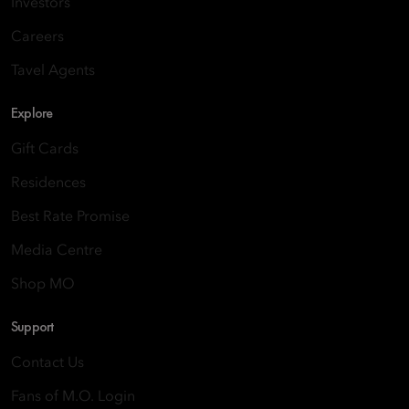
Investors
Careers
Tavel Agents
Explore
Gift Cards
Residences
Best Rate Promise
Media Centre
Shop MO
Support
Contact Us
Fans of M.O. Login