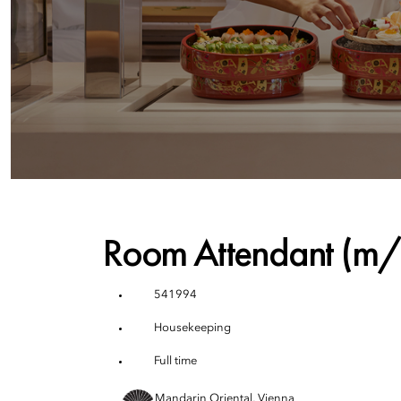
Room Attendant (m
541994
Housekeeping
Full time
Mandarin Oriental, Vienna