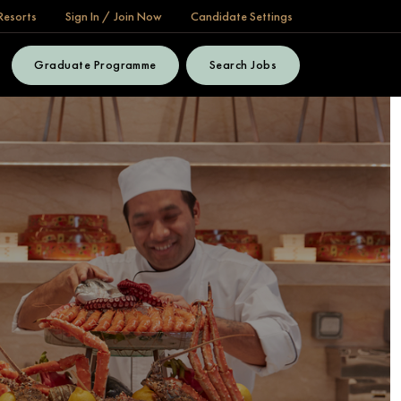
Resorts
Sign In / Join Now
Candidate Settings
Graduate Programme
Search Jobs